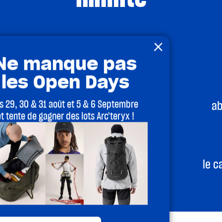
×
Ne manque pas
les Open Days
es 29, 30 & 31 août et 5 & 6 Septembre
uel
ab
et tente de gagner des lots Arc'teryx !
ances
le c