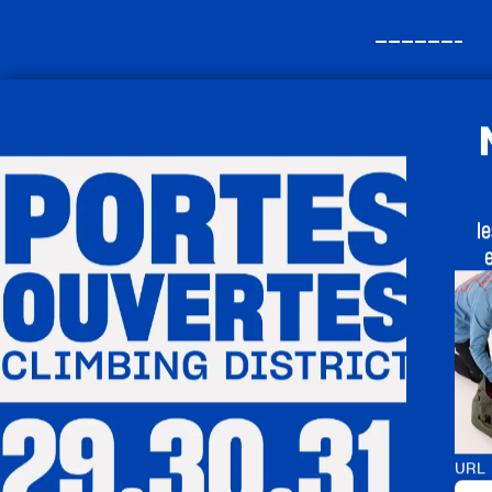
——————–
Plein tarif
550€
l
abonnement ann
135€
le carnet de 10 sé
URL