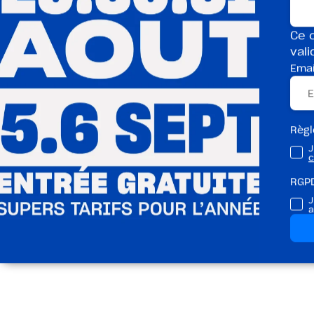
Trois nouvel
Ce c
vali
Emai
Règ
J
c
RGP
J
a