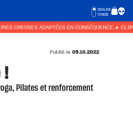
ESCALADE
FITNESS
CREUSES ADAPTÉES EN CONSÉQUENCE.
☀️ CLIMBING D
Publié le
05.10.2022
 !
oga, Pilates et renforcement