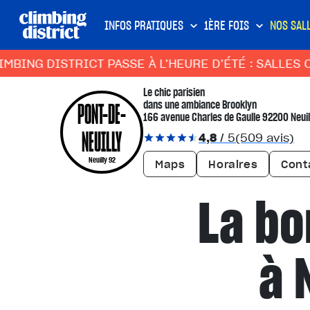
INFOS PRATIQUES
1ÈRE FOIS
NOS SAL
 DISTRICT PASSE À L’HEURE D’ÉTÉ : SALLES OUVER
Le chic parisien
PONT-DE-
dans une ambiance Brooklyn
166 avenue Charles de Gaulle 92200 Neuil
NEUILLY
4,8
/ 5
(509 avis)
Neuilly 92
Maps
Horaires
Cont
La bo
à 