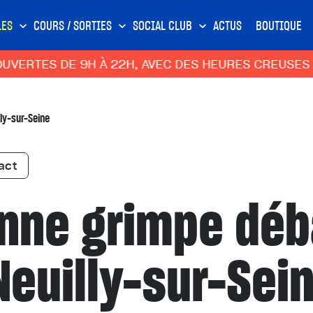
LES
COURS / SORTIES
SOCIAL CLUB
ACTUS
BOUTIQUE
TES DE 9H À 22H, AVEC DES HEURES CREUSES ADAP
ly-sur-Seine
act
nne grimpe dé
Neuilly-sur-Sein