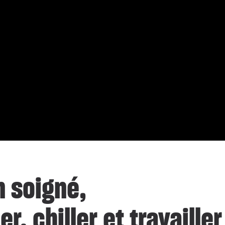
n soigné,
r, chiller et travailler