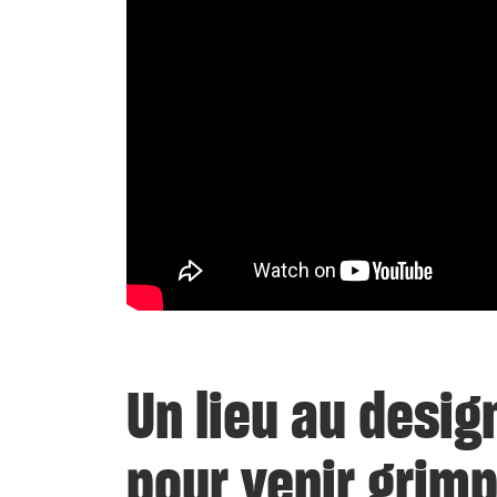
Un lieu au desig
pour venir grimpe