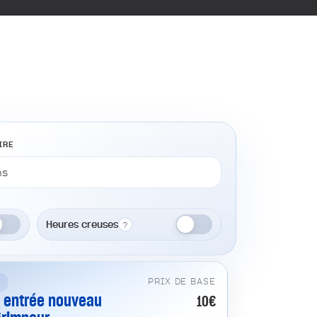
IRE
Heures creuses
?
PRIX DE BASE
1 entrée nouveau
10€