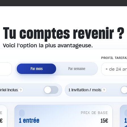
Tu comptes revenir ?
Voici l’option la plus avantageuse.
PROFIL TARIFA
Par mois
Par semaine
UNITÉ
riel inclus
1 invitation / mois
?
?
SE
PRIX DE BASE
1 entrée
8€
15€