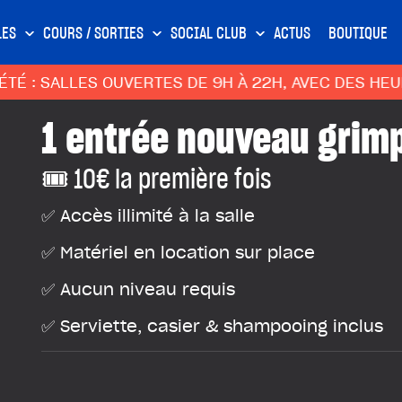
LES
COURS / SORTIES
SOCIAL CLUB
ACTUS
BOUTIQUE
SALLES OUVERTES DE 9H À 22H, AVEC DES HEURES C
1 entrée nouveau grim
🎟️ 10€ la première fois
✅ Accès illimité à la salle
✅ Matériel en location sur place
✅ Aucun niveau requis
✅ Serviette, casier & shampooing inclus