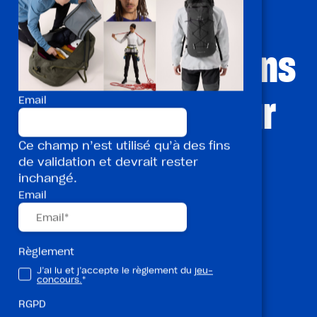
De la
convivialité, sans
concessions sur
Email
ce qui fait le
Ce champ n’est utilisé qu’à des fins
de validation et devrait rester
inchangé.
plaisir de la
Email
rencontre et de
Règlement
J’ai lu et j’accepte le règlement du
jeu-
l’aventure.
concours.
*
RGPD