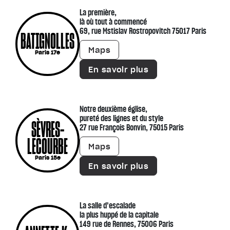
La première,
là où tout à commencé
69, rue Mstislav Rostropovitch 75017 Paris
BATIGNOLLES
Maps
Paris 17e
En savoir plus
Notre deuxième église,
pureté des lignes et du style
SÈVRES-
27 rue François Bonvin, 75015 Paris
LECOURBE
Maps
Paris 15e
En savoir plus
La salle d’escalade
la plus huppé de la capitale
149 rue de Rennes, 75006 Paris