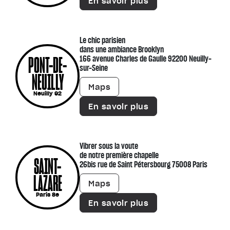
En savoir plus
Le chic parisien
dans une ambiance Brooklyn
PONT-DE-
166 avenue Charles de Gaulle 92200 Neuilly-
sur-Seine
NEUILLY
Maps
Neuilly 92
En savoir plus
Vibrer sous la voute
de notre première chapelle
SAINT-
26bis rue de Saint Pétersbourg 75008 Paris
LAZARE
Maps
Paris 8e
En savoir plus