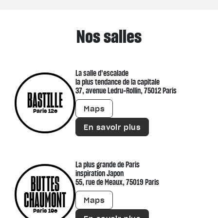
Nos salles
La salle d’escalade
la plus tendance de la capitale
37, avenue Ledru-Rollin, 75012 Paris
BASTILLE
Maps
Paris 12e
En savoir plus
La plus grande de Paris
inspiration Japon
BUTTES
55, rue de Meaux, 75019 Paris
CHAUMONT
Maps
Paris 19e