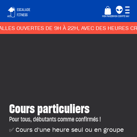
ESCALADE
FITNESS
ACCUEIL
MON PANIER
MON COMPTE
NAV
LES OUVERTES DE 9H À 22H, AVEC DES HEURES CREU
Cours particuliers
Pour tous, débutants comme confirmés !
✅ Cours d’une heure seul ou en groupe