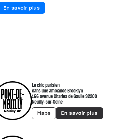
En savoir plus
Le chic parisien
PONT-DE-
dans une ambiance Brooklyn
166 avenue Charles de Gaulle 92200
NEUILLY
Neuilly-sur-Seine
Neuilly 92
Maps
En savoir plus