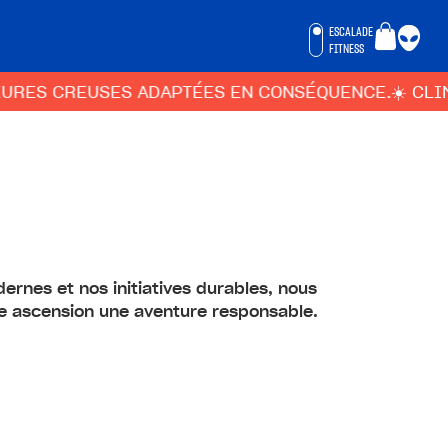
ESCALADE
FITNESS
ES CREUSES ADAPTÉES EN CONSÉQUENCE.
☀️ CLIMBING
ernes et nos initiatives durables, nous
ue ascension une aventure responsable.