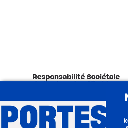
Responsabilité Sociétale
de l’entreprise Climbing
District
Pour en savoir plus sur nos
engagements éthiques et écologiques,
découvrez notre page dédiée à la RSE.
l