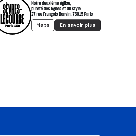
Notre deuxième église,
SÈVRES-
pureté des lignes et du style
27 rue François Bonvin, 75015 Paris
LECOURBE
Maps
En savoir plus
Paris 15e