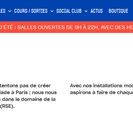
LES
COURS / SORTIES
SOCIAL CLUB
ACTUS
BOUTIQUE
É : SALLES OUVERTES DE 9H À 22H, AVEC DES HEUR
ntentons pas de créer
Avec nos installations mod
ade à Paris ; nous nous
aspirons à faire de chaq
 dans le domaine de la
 (RSE).