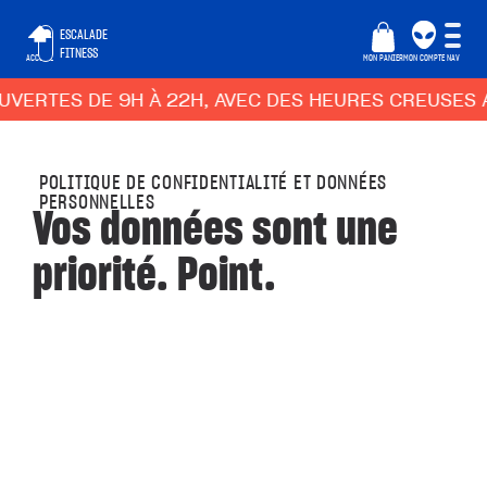
ESCALADE
FITNESS
ACCUEIL
MON PANIER
MON COMPTE
NAV
S DE 9H À 22H, AVEC DES HEURES CREUSES ADAPTÉ
POLITIQUE DE CONFIDENTIALITÉ ET DONNÉES
PERSONNELLES
Vos données sont une
priorité. Point.