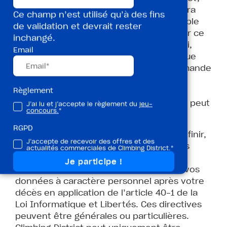
dans certains cas, Climbing District pourra
Ce champ n’est utilisé qu’à des fins
donc refuser votre demande (par exemple
de validation et devrait rester
pour des motifs légitimes impérieux pour ce
inchangé.
qui concerne le droit d’opposition). Ainsi,
Email
dans certaines hypothèses, il se peut que
Climbing District réponde que votre demande
ne peut pas donner lieu à une réponse
Règlement
positive de sa part et Climbing District
expliquera la raison pour laquelle elle ne peut
J’ai lu et j’accepte le règlement du
jeu-
concours.
*
y déférer.
RGPD
Vous disposez également du droit de définir,
J’accepte de recevoir des offres et des
modifier et révoquer à tout moment des
actualités commerciales de Climbing District.*
directives relatives à la conservation, à
l’effacement et à la communication de vos
données à caractère personnel après votre
décès en application de l’article 40-1 de la
Loi Informatique et Libertés. Ces directives
peuvent être générales ou particulières.