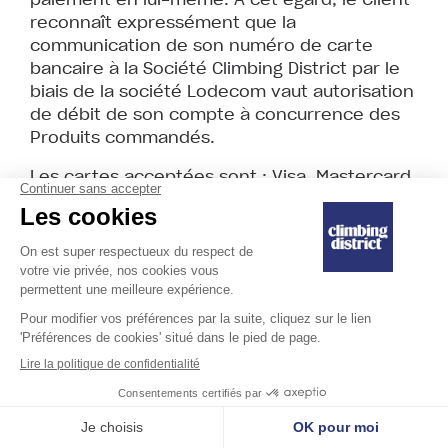
reconnaît expressément que la
communication de son numéro de carte
bancaire à la Société Climbing District par le
biais de la société Lodecom vaut autorisation
de débit de son compte à concurrence des
Produits commandés.
Les cartes acceptées sont : Visa, Mastercard.
Quel que soit le moyen de paiement utilisé, la
société Climbing District prend à sa charge
les occasionnels frais bancaires engendrés
par le paiement, dans la limite des frais de
gestion facturés par la société Lodecom. Tout
paiement est réalisé via Lodecom. Tout autre
frais, quel qu’en soit le motif, sera facturé au
Client.
Climbing District se réserve le droit de
suspendre ou d’annuler toute Commande ou