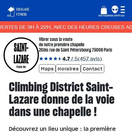
ESCALADE
FITNESS
ACCUEIL
MON PANIER
MON COMPTE
NAV
S DE 9H À 22H, AVEC DES HEURES CREUSES ADAPTÉE
Vibrer sous la voute
SAINT-
de notre première chapelle
26bis rue de Saint Pétersbourg 75008 Paris
LAZARE
4,7
/ 5
(457 avis)
Paris 8e
Maps
Horaires
Contact
Climbing District Saint-
Lazare donne de la voie
dans une chapelle !
Découvrez un lieu unique : la première