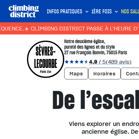
INFOS PRATIQUES
1ÈRE FOIS
NOS SAL
E.
☀️ CLIMBING DISTRICT PASSE À L’HEURE D’ÉTÉ :
Notre deuxième église,
SÈVRES-
pureté des lignes et du style
27 rue François Bonvin, 75015 Paris
LECOURBE
4,9
/ 5
(489 avis)
Paris 15e
Maps
Horaires
Cont
De l’esca
Viens explorer un endro
ancienne église. De