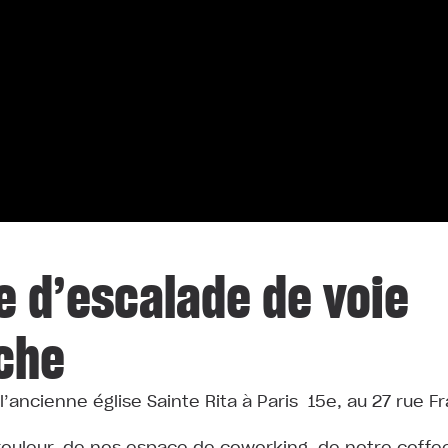
e d’escalade de voie
uche
l’ancienne église Sainte Rita à Paris 15e, au 27 rue F
rouleur, de nos espace de coworking, de notre coffe