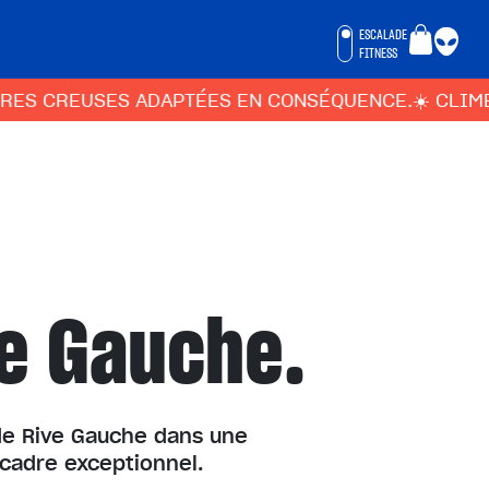
ESCALADE
FITNESS
CREUSES ADAPTÉES EN CONSÉQUENCE.
☀️ CLIMBING D
ve Gauche.
ade Rive Gauche dans une
 cadre exceptionnel.