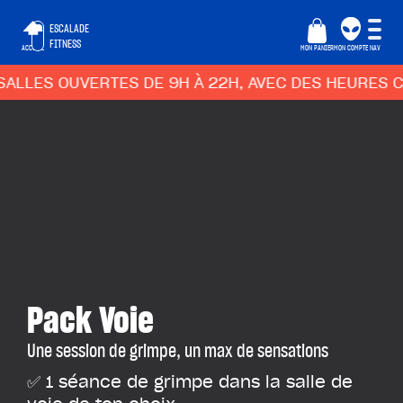
ESCALADE
FITNESS
ACCUEIL
MON PANIER
MON COMPTE
NAV
ALLES OUVERTES DE 9H À 22H, AVEC DES HEURES CR
Pack Voie
Une session de grimpe, un max de sensations
✅ 1 séance de grimpe dans la salle de