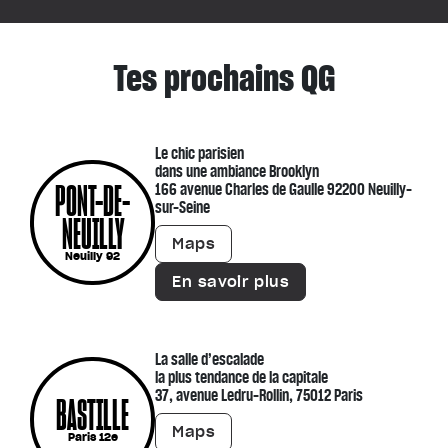
Tes prochains QG
Le chic parisien
dans une ambiance Brooklyn
PONT-DE-
166 avenue Charles de Gaulle 92200 Neuilly-
sur-Seine
NEUILLY
Maps
Neuilly 92
En savoir plus
La salle d’escalade
la plus tendance de la capitale
37, avenue Ledru-Rollin, 75012 Paris
BASTILLE
Maps
Paris 12e