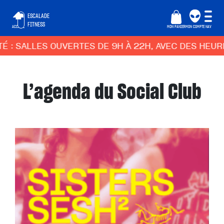
ESCALADE
FITNESS
ACCUEIL
MON PANIER
MON COMPTE
NAV
 SALLES OUVERTES DE 9H À 22H, AVEC DES HEURES 
L’agenda du Social Club