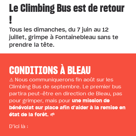
Le Climbing Bus est de retour
!
Tous les dimanches, du 7 juin au 12
juillet, grimpe à Fontainebleau sans te
prendre la tête.
CONDITIONS À BLEAU
⚠️ Nous communiquerons fin août sur les
Climbing Bus de septembre. Le premier bus
partira peut-être en direction de Bleau, pas
pour grimper, mais pour
une mission de
bénévolat sur place afin d’aider à la remise en
état de la forêt. 🌱
D’ici là :