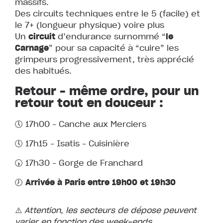
massifs.
Des circuits techniques entre le 5 (facile) et
le 7+ (longueur physique) voire plus
Un
circuit
d’endurance surnommé “
le
Carnage
” pour sa capacité à “cuire” les
grimpeurs progressivement, très apprécié
des habitués.
Retour – même ordre, pour un
retour tout en douceur :
🕔 17h00 – Canche aux Merciers
🕔 17h15 – Isatis – Cuisinière
🕠 17h30 – Gorge de Franchard
🕖
Arrivée à Paris entre 19h00 et 19h30
⚠️
Attention, les secteurs de dépose peuvent
varier en fonction des week-ends.