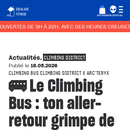
ESCALADE
FITNESS
ACCUEIL
MON PANIER
MON COMPTE
NAV
 DE 9H À 22H, AVEC DES HEURES CREUSES ADAPTÉE
Actualités
.
CLIMBING DISTRICT
Publié le
16.05.2026
CLIMBING BUS CLIMBING DISTRICT X ARC’TERYX
🚌 Le Climbing
Bus : ton aller-
retour grimpe de