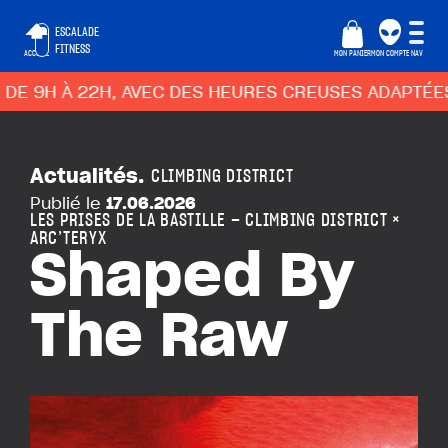
ESCALADE
FITNESS
ACCUEIL
MON PANIER
MON COMPTE
NAV
 22H, AVEC DES HEURES CREUSES ADAPTÉES EN CONS
Actualités
.
CLIMBING DISTRICT
Publié le
17.06.2026
LES PRISES DE LA BASTILLE — CLIMBING DISTRICT ×
ARC’TERYX
Shaped By
The Raw