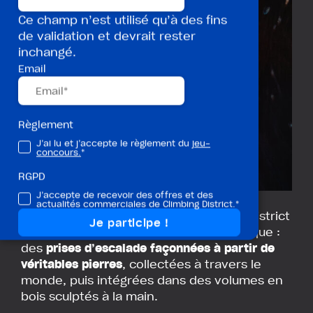
Ce champ n’est utilisé qu’à des fins
de validation et devrait rester
inchangé.
Email
Règlement
J’ai lu et j’accepte le règlement du
jeu-
concours.
*
RGPD
J’accepte de recevoir des offres et des
actualités commerciales de Climbing District.*
Avec
Les Prises de la Bastille
, Climbing District
et Arc’teryx dévoilent une création unique :
des
prises d’escalade façonnées à partir de
véritables pierres
, collectées à travers le
monde, puis intégrées dans des volumes en
bois sculptés à la main.