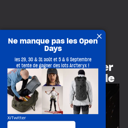
×
Ne manque pas les Open
Days
les 29, 30 & 31 août et 5 & 6 Septembre
Ramener le rocher
et tente de gagner des lots Arc'teryx !
au cœur de la salle
X/Twitter