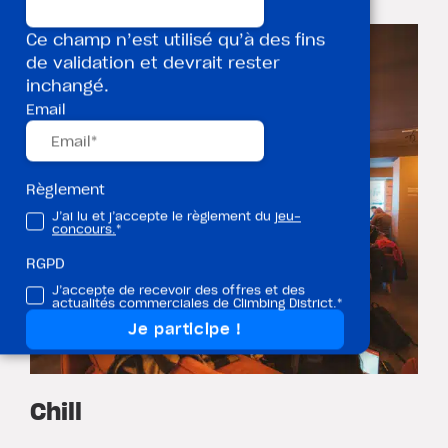
bien cool et arty.
Ce champ n’est utilisé qu’à des fins
de validation et devrait rester
inchangé.
Email
Règlement
J’ai lu et j’accepte le règlement du
jeu-
concours.
*
RGPD
J’accepte de recevoir des offres et des
actualités commerciales de Climbing District.*
Chill