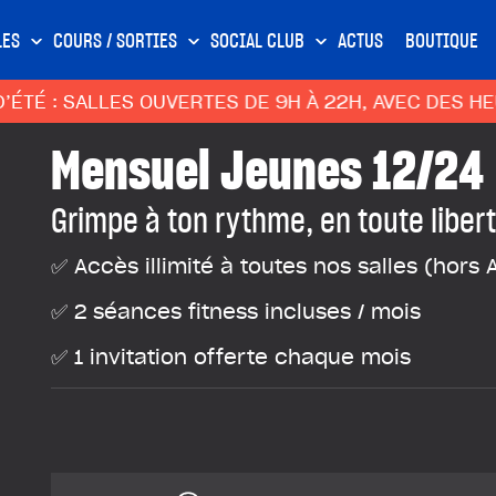
LES
COURS / SORTIES
SOCIAL CLUB
ACTUS
BOUTIQUE
: SALLES OUVERTES DE 9H À 22H, AVEC DES HEURE
Mensuel Jeunes 12/24
Grimpe à ton rythme, en toute libert
✅ Accès illimité à toutes nos salles (hors 
✅ 2 séances fitness incluses / mois
✅ 1 invitation offerte chaque mois