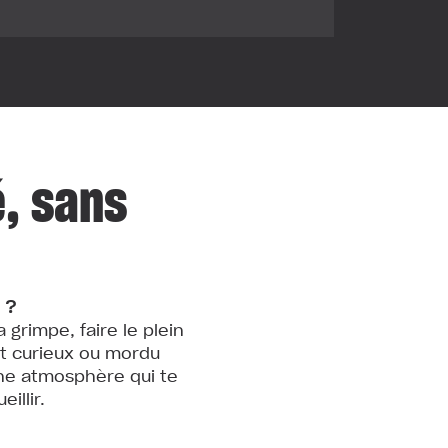
é, sans
 ?
 grimpe, faire le plein
nt curieux ou mordu
une atmosphère qui te
illir.