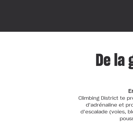
De la 
E
Climbing District te p
d’adrénaline et pr
d’escalade (voies, b
pouss