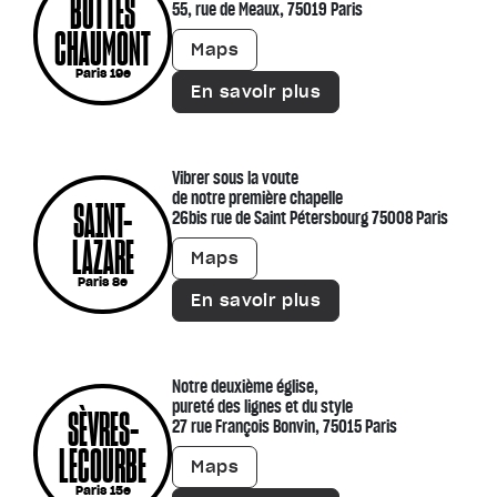
BUTTES
55, rue de Meaux, 75019 Paris
CHAUMONT
Maps
Paris 19e
En savoir plus
Vibrer sous la voute
de notre première chapelle
SAINT-
26bis rue de Saint Pétersbourg 75008 Paris
LAZARE
Maps
Paris 8e
En savoir plus
Notre deuxième église,
pureté des lignes et du style
SÈVRES-
27 rue François Bonvin, 75015 Paris
LECOURBE
Maps
Paris 15e