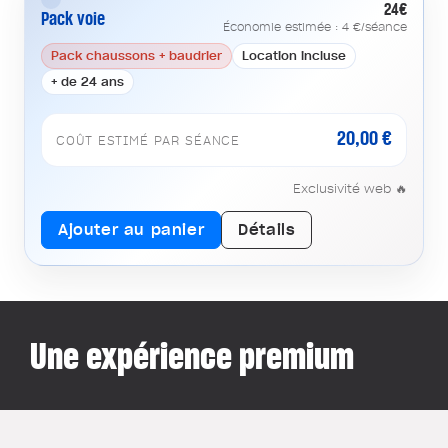
24€
Pack voie
Économie estimée : 4 €/séance
Pack chaussons + baudrier
Location incluse
+ de 24 ans
20,00 €
COÛT ESTIMÉ PAR SÉANCE
Exclusivité web 🔥
Ajouter au panier
Détails
Une expérience premium