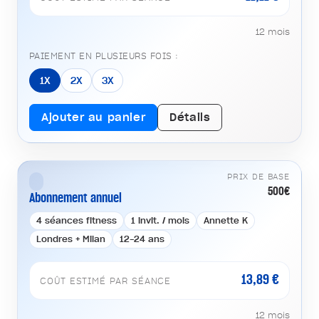
12 mois
PAIEMENT EN PLUSIEURS FOIS :
1X
2X
3X
Ajouter au panier
Détails
PRIX DE BASE
500€
Abonnement annuel
4 séances fitness
1 invit. / mois
Annette K
Londres + Milan
12-24 ans
13,89 €
COÛT ESTIMÉ PAR SÉANCE
12 mois