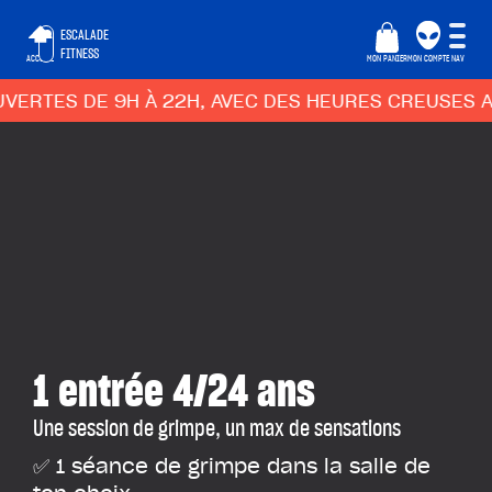
ESCALADE
FITNESS
ACCUEIL
MON PANIER
MON COMPTE
NAV
DE 9H À 22H, AVEC DES HEURES CREUSES ADAPTÉES 
1 entrée 4/24 ans
Une session de grimpe, un max de sensations
✅ 1 séance de grimpe dans la salle de