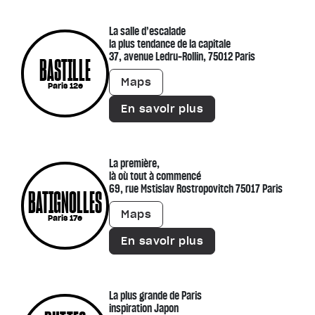
La salle d’escalade
la plus tendance de la capitale
37, avenue Ledru-Rollin, 75012 Paris
BASTILLE
Maps
Paris 12e
En savoir plus
La première,
là où tout à commencé
69, rue Mstislav Rostropovitch 75017 Paris
BATIGNOLLES
Maps
Paris 17e
En savoir plus
La plus grande de Paris
inspiration Japon