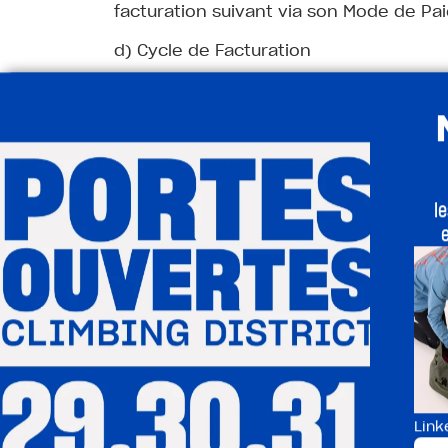
facturation suivant via son Mode de Pa
d) Cycle de Facturation
Le montant de l’Abonnement Mensuel s
client correspondant à celle de sa pre
mois.
La date de paiement peut toutefois cha
Mensuel a commencé un jour ne figura
l
e) Mode de Paiement
Pour souscrire l’Abonnement Mensuel, v
prélever sur son compte via tout Mode 
disposition du client. Le client peut m
contact@climbingdistrict.com
.
f) Suspension de l’Abonnement Mensu
Si le règlement d’un paiement échoue en
Link
autre motif et que le client ne résilie 