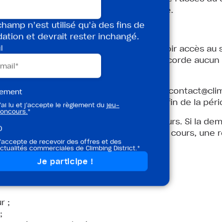
 du client via un Mode de Paiement valide.
hamp n’est utilisé qu’à des fins de
l’initiative du client
dation et devrait rester inchangé.
nsuel à tout moment et continuera à avoir accès au se
l
ont non remboursables et la Société n’accorde aucun
client devra envoyer un mail à l’adresse
contact@clim
lement
moins trois jours calendaires avant la fin de la péri
’ai lu et j’accepte le règlement du
jeu-
oncours.
*
ssue de la période de facturation en cours. Si la dem
D
rnier jour de la période de facturation en cours, une
’accepte de recevoir des offres et des
ctualités commerciales de Climbing District.*
 l’initiative de la Société
 Mensuel dans les cas suivants :
r ;
;