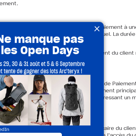
iement.
×
era facturé au client via son Mode de Paiement à u
Ne manque pas
mière souscription à l’Abonnement Mensuel. La durée 
les Open Days
nger, par exemple, si le Mode de Paiement du client
nt pas dans un mois donné.
es 29, 30 & 31 août et 5 & 6 Septembre
et tente de gagner des lots Arc'teryx !
ous devez fournir à la Société un mode de Paiement. 
de Paiement au cas où le Mode de Paiement principal s
ettre à jour ses Modes de Paiement en adressant un ma
el
 raison de l’expiration de la carte bancaire du client
edIn
pas son compte, la Société peut suspendre l’accès du c