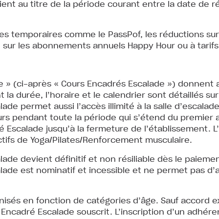
ent au titre de la période courant entre la date de rés
es temporaires comme le PassPof, les réductions su
on sur les abonnements annuels Happy Hour ou à tarifs
 » (ci-après « Cours Encadrés Escalade ») donnent a
la durée, l’horaire et le calendrier sont détaillés sur 
de permet aussi l’accès illimité à la salle d’escalad
rs pendant toute la période qui s’étend du premier au
é Escalade jusqu’à la fermeture de l’établissement. L’a
tifs de Yoga/Pilates/Renforcement musculaire.
de devient définitif et non résiliable dès le paieme
ade est nominatif et incessible et ne permet pas d’
isés en fonction de catégories d’âge. Sauf accord ex
s Encadré Escalade souscrit. L’inscription d’un adhére