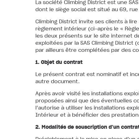
La société Climbing District est une SA
dont le siège social est situé au 69, rue
Climbing District invite ses clients à l
règlement intérieur (ci-après le « Règle
les deux présents sur le site internet d
exploitées par la SAS Climbing District (
par ailleurs être complétées par des co
1. Objet du contrat
Le présent contrat est nominatif et inces
autre document.
Après avoir visité les installations exp
proposées ainsi que des éventuelles con
l’autorise à utiliser les installations 
Intérieur et à bénéficier des prestatio
2. Modalités de souscription d’un contra
Préalablement à la mise en place d’un co