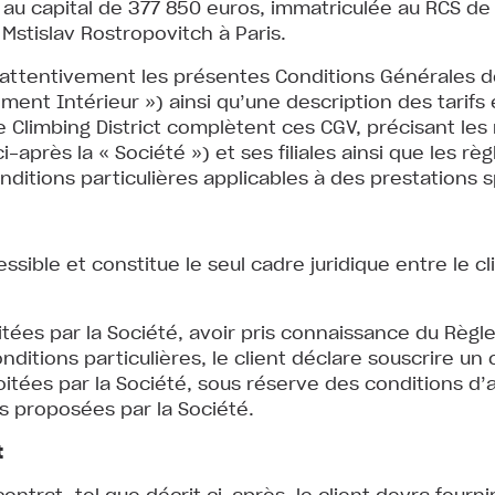
S au capital de 377 850 euros, immatriculée au RCS de
 Mstislav Rostropovitch à Paris.
ire attentivement les présentes Conditions Générales 
ment Intérieur ») ainsi qu’une description des tarifs e
e Climbing District complètent ces CGV, précisant les
ci-après la « Société ») et ses filiales ainsi que les rè
nditions particulières applicables à des prestations 
sible et constitue le seul cadre juridique entre le cli
loitées par la Société, avoir pris connaissance du Règ
ditions particulières, le client déclare souscrire un 
exploitées par la Société, sous réserve des conditions
ns proposées par la Société.
t
ntrat, tel que décrit ci-après, le client devra fournir