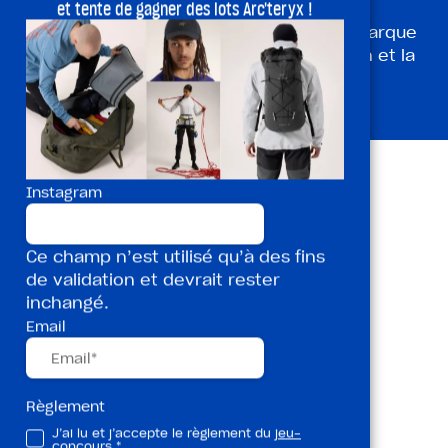
et tente de gagner des lots Arc'teryx !
Basée dans le Lot,
180°
est une jeune marque
française, spécialisée dans la fabrication et la
rénovation de volumes d’escalade.
Instagram
Ce champ n’est utilisé qu’à des fins
de validation et devrait rester
inchangé.
Email
Règlement
J’ai lu et j’accepte le règlement du
jeu-
concours.
*