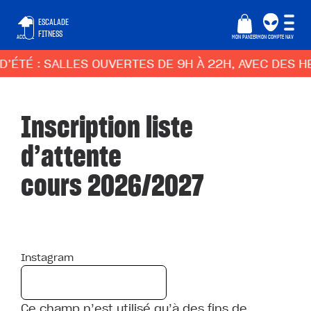
ESCALADE
FITNESS
ACCUEIL
MON PANIER
MON COMPTE
NAV
D’ÉTÉ : SALLES OUVERTES DE 9H À 22H, AVEC DES 
Inscription liste
d’attente
cours 2026/2027
Instagram
Ce champ n’est utilisé qu’à des fins de