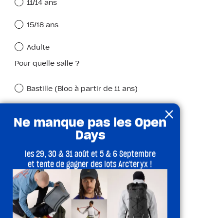
11/14 ans
15/18 ans
Adulte
Pour quelle salle ?
Bastille (Bloc à partir de 11 ans)
×
Batignolles (Bloc à partir de 4 ans)
Ne manque pas les Open
Days
Buttes-Chaumont (Bloc à partir de 4 ans)
les 29, 30 & 31 août et 5 & 6 Septembre
Neuilly (Bloc à partir de 4 ans)
et tente de gagner des lots Arc'teryx !
Saint-Lazare ( Voie à partir de 11 ans)
Sèvres-Lecourbe (Voie à partir de 11 ans)