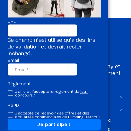
URL
Inscris toi à notre
Ce champ n’est utilisé qu’à des fins
de validation et devrait rester
newsletter !
inchangé.
Email
Toutes les infos grimpe, événements, arty et
Master Class de Climbing District directement
dans votre boîte mail !
Règlement
J’ai lu et j’accepte le règlement du
jeu-
concours.
*
RGPD
J’accepte de recevoir des offres et des
actualités commerciales de Climbing District.*
Je souhaite recevoir la newsletter Magazine
Je souhaite être tenu au courant des offres