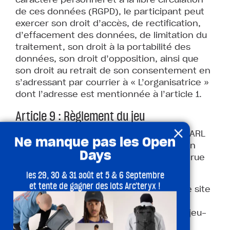
de ces données (RGPD), le participant peut
exercer son droit d’accès, de rectification,
d’effacement des données, de limitation du
traitement, son droit à la portabilité des
données, son droit d’opposition, ainsi que
son droit au retrait de son consentement en
s’adressant par courrier à « L’organisatrice »
dont l’adresse est mentionnée à l’article 1.
Article 9 : Règlement du jeu
×
Le règlement du jeu est déposé à la SELARL
Ne manque pas les Open
ACTA – PIERSON et ASSOCIES titulaire d’un
Days
office d’huissier de justice domiciliée 15 rue
de Sarre BP 15126 57074 METZ Cedex 3.
les 29, 30 & 31 août et 5 & 6 Septembre
et tente de gagner des lots Arc'teryx !
Le règlement pourra être consulté sur le site
suivant :
https://climbingdistrict.com/reglement-jeu-
co…am-boulder-arena/