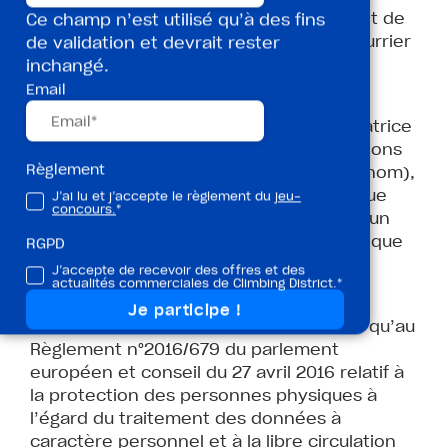
peuvent faire valoir dès l’enregistrement de
Ce champ n’est utilisé qu’à des fins
leur participation en s’adressant par courrier
de validation et devrait rester
à « L’organisatrice » dont l’adresse est
inchangé.
mentionnée à l’article 1.
Email
Le/les gagnant(s) autorisent « L’organisatrice
» à utiliser à titre publicitaire ou de relations
Règlement
publiques leurs coordonnées (nom, prénom),
sur quelque support que ce soit, sans que
J’ai lu et j’accepte le règlement du
jeu-
concours.
*
cela ne leur confère une rémunération, un
droit ou un avantage quelconque, autre que
RGPD
l’attribution de leur lot.
J’accepte de recevoir des offres et des
actualités commerciales de Climbing District.*
Conformément à la Loi Informatique et
Libertés dans sa dernière version, ainsi qu’au
Règlement n°2016/679 du parlement
européen et conseil du 27 avril 2016 relatif à
la protection des personnes physiques à
l’égard du traitement des données à
caractère personnel et à la libre circulation