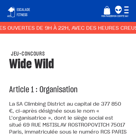
ESCALADE
FITNESS
ACCUEIL
MON PANIER
MON COMPTE
NAV
UVERTES DE 9H À 22H, AVEC DES HEURES CREUSES A
JEU-CONCOURS
Wide Wild
Article 1 : Organisation
La SA Climbing District au capital de 377 850
€, ci-après désignée sous le nom «
L’organisatrice », dont le siège social est
situé 69 RUE MSTISLAV ROSTROPOVITCH 75017
Paris, immatriculée sous le numéro RCS PARIS