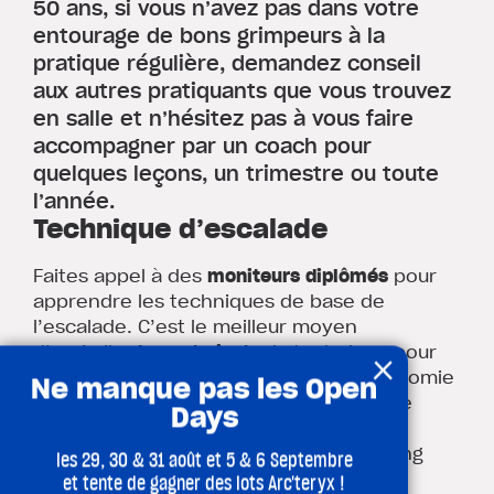
50 ans, si vous n’avez pas dans votre
entourage de bons grimpeurs à la
pratique régulière, demandez conseil
aux autres pratiquants que vous trouvez
en salle et n’hésitez pas à vous faire
accompagner par un coach pour
quelques leçons, un trimestre ou toute
l’année.
Technique d’escalade
Faites appel à des
moniteurs diplômés
pour
apprendre les techniques de base de
l’escalade. C’est le meilleur moyen
×
d’assimiler
le geste juste
, la technique pour
gérer
l’effort
et ne pas s’épuiser. L’économie
Ne manque pas les Open
du geste est la “voie” de l’escalade, elle
Days
d’autant plus précieuse pour les moins
jeunes ! Les cours ou séance de coaching
les 29, 30 & 31 août et 5 & 6 Septembre
sont aussi un cadre sécurisant pour
et tente de gagner des lots Arc'teryx !