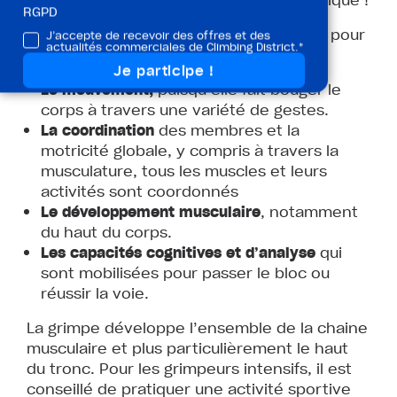
RGPD
L’escalade est un sport très intéressant pour
J’accepte de recevoir des offres et des
actualités commerciales de Climbing District.*
travailler :
Le mouvement,
puisqu’elle fait bouger le
corps à travers une variété de gestes.
La coordination
des membres et la
motricité globale, y compris à travers la
musculature, tous les muscles et leurs
activités sont coordonnés
Le développement musculaire
, notamment
du haut du corps.
Les capacités cognitives et d’analyse
qui
sont mobilisées pour passer le bloc ou
réussir la voie.
La grimpe développe l’ensemble de la chaine
musculaire et plus particulièrement le haut
du tronc. Pour les grimpeurs intensifs, il est
conseillé de pratiquer une activité sportive