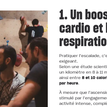
1. Un boos
cardio et 
respirati
Pratiquer l’escalade, c
exigeant.
Selon une étude scientif
un kilomètre en 8 à 11 
ainsi entre
8 et 10 calo
par heure
.
À mesure que l’ascensi
stimulé par l’engagemen
activité intense, complè