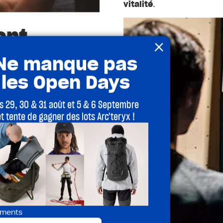
vitalité
.
ent
×
Ne manque pas
les Open Days
es 29, 30 & 31 août et 5 & 6 Septembre
et tente de gagner des lots Arc'teryx !
vaille en synergie. Les
rs du poignet, dorsaux)
mme les muscles fins des
illeurs.
s
, la grimpe développe
 du mouvement
sans
de précision.
ments