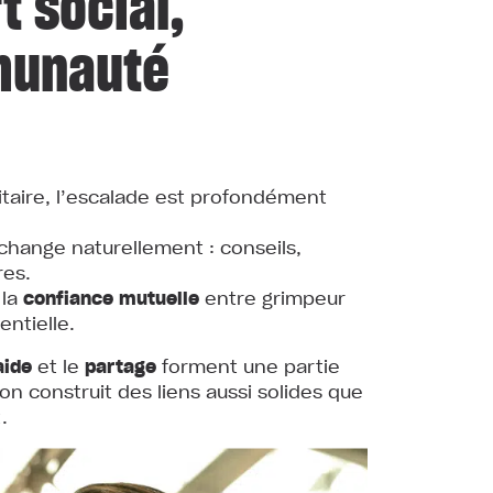
t social,
munauté
litaire, l’escalade est profondément
change naturellement : conseils,
res.
 la
confiance mutuelle
entre grimpeur
entielle.
aide
et le
partage
forment une partie
on construit des liens aussi solides que
.