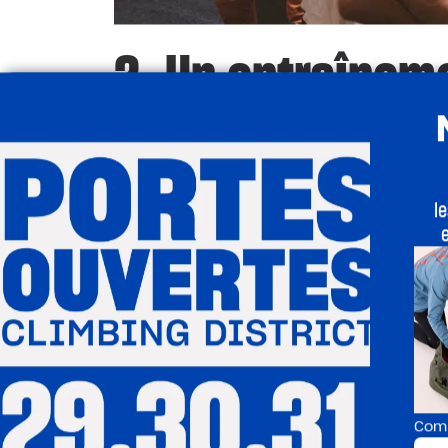
2. Un entraînem
de force tout en
finesse
l
L’escalade est un sport total.
Haut du corps, centre, jambes : tout tra
muscles de traction (biceps, fléchisseu
sont sollicités en profondeur, tout co
doigts et des pieds – souvent négligés a
Basée sur des
contractions isométrique
une
tonicité
profonde et une
maîtrise
égal. Chaque prise devient un exercice 
Com