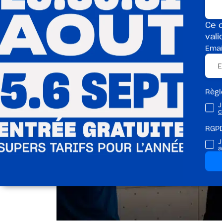
Ce c
vali
Emai
Règ
J
c
RGP
J
a