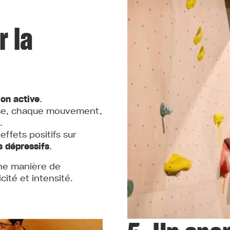
r la
on active
.
rise, chaque mouvement,
.
fets positifs sur
 dépressifs
.
 une manière de
cité et intensité.