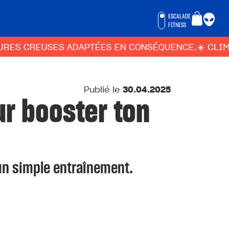
ESCALADE
FITNESS
ES ADAPTÉES EN CONSÉQUENCE.
☀️ CLIMBING DISTRI
Publié le
30.04.2025
ur booster ton
’un simple entraînement.