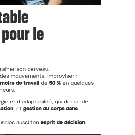
table
 pour le
traîner son cerveau.
r des mouvements, improviser :
moire de travail
de
50 %
en quelques
heurs.
égie et d’adaptabilité, qui demande
cation
, et
gestion du corps dans
uscles aussi ton
esprit de décision
.