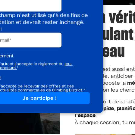
3. Un véri
hamp n’est utilisé qu’à des fins de
dation et devrait rester inchangé.
stimulant
l
cerveau
lement
’ai lu et j’accepte le règlement du
jeu-
Grimper, c’est aussi en
oncours.
*
Lire une voie, anticipe
D
l’escalade booste la
mé
’accepte de recevoir des offres et des
heures, selon les cherc
ctualités commerciales de Climbing District.*
C’est un sport de strat
réflexion rapide
,
planifi
l’espace
.
À chaque session, tu m