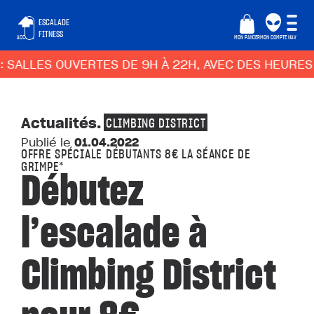
ESCALADE
FITNESS
ACCUEIL
MON PANIER
MON COMPTE
NAV
SALLES OUVERTES DE 9H À 22H, AVEC DES HEURES C
Actualités
.
CLIMBING DISTRICT
Publié le
01.04.2022
OFFRE SPÉCIALE DÉBUTANTS 8€ LA SÉANCE DE
GRIMPE*
Débutez
l’escalade à
Climbing District