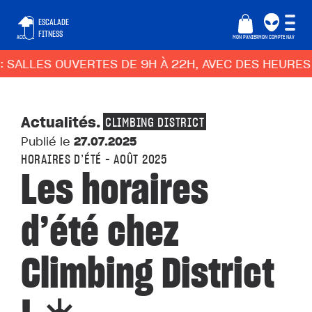
ESCALADE
FITNESS
ACCUEIL
MON PANIER
MON COMPTE
NAV
SALLES OUVERTES DE 9H À 22H, AVEC DES HEURES 
Actualités
.
CLIMBING DISTRICT
Publié le
27.07.2025
HORAIRES D’ÉTÉ – AOÛT 2025
Les horaires
d’été chez
Climbing District