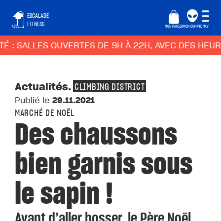
ESCALADE
FITNESS
ACCUEIL
MON PANIER
MON COMPTE
NAV
É : SALLES OUVERTES DE 9H À 22H, AVEC DES HEUR
Actualités
.
CLIMBING DISTRICT
Publié le
29.11.2021
MARCHÉ DE NOËL
Des chaussons
bien garnis sous
le sapin !
Avant d’aller bosser, le Père Noël