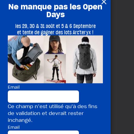
×
Ne manque pas les Open
Days
les 29, 30 & 31 août et 5 & 6 Septembre
et tente de gagner des lots Arc'teryx !
Email
Ce champ n’est utilisé qu’à des fins
de validation et devrait rester
inchangé.
Email