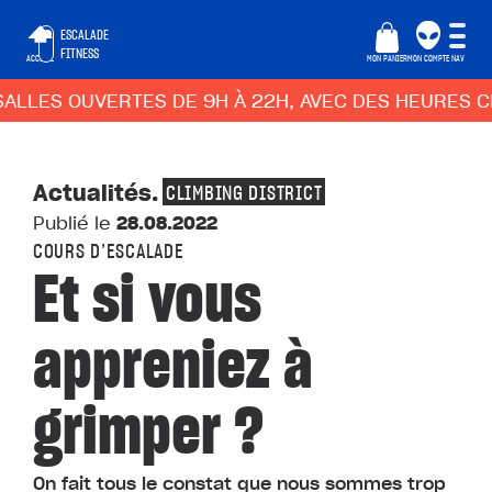
ESCALADE
FITNESS
ACCUEIL
MON PANIER
MON COMPTE
NAV
LLES OUVERTES DE 9H À 22H, AVEC DES HEURES CRE
Actualités
.
CLIMBING DISTRICT
Publié le
28.08.2022
COURS D’ESCALADE
Et si vous
appreniez à
grimper ?
On fait tous le constat que nous sommes trop