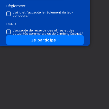
Règlement
Vous aimerez aussi ...
J’ai lu et j’accepte le règlement du
jeu-
concours.
*
RGPD
Voir tout
J’accepte de recevoir des offres et des
actualités commerciales de Climbing District.*