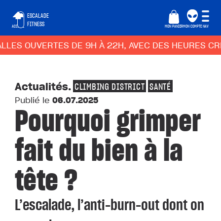
ESCALADE
FITNESS
ACCUEIL
MON PANIER
MON COMPTE
NAV
S OUVERTES DE 9H À 22H, AVEC DES HEURES CREUSE
Actualités
.
CLIMBING DISTRICT
SANTÉ
Publié le
06.07.2025
Pourquoi grimper
fait du bien à la
tête ?
L’escalade, l’anti-burn-out dont on