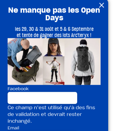
×
Ne manque pas les Open
Days
les 29, 30 & 31 août et 5 & 6 Septembre
et tente de gagner des lots Arc'teryx !
Facebook
Ce champ n’est utilisé qu’à des fins
de validation et devrait rester
inchangé.
Email