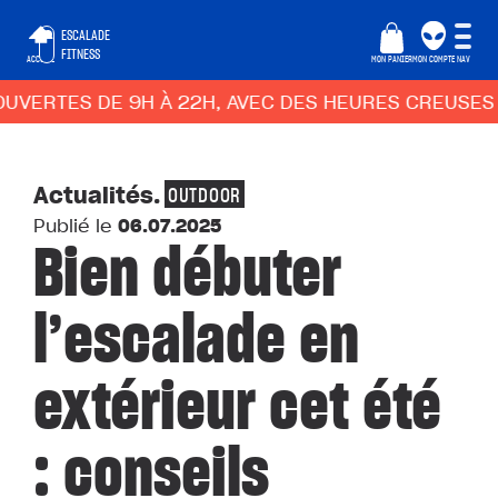
ESCALADE
FITNESS
ACCUEIL
MON PANIER
MON COMPTE
NAV
TES DE 9H À 22H, AVEC DES HEURES CREUSES ADAPT
Actualités
.
OUTDOOR
Publié le
06.07.2025
Bien débuter
l’escalade en
extérieur cet été
: conseils