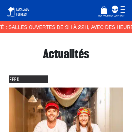
ESCALADE
FITNESS
ACCUEIL
MON PANIER
MON COMPTE
NAV
ALLES OUVERTES DE 9H À 22H, AVEC DES HEURES CR
Actualités
FEED