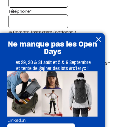
Téléphone*
@ Compte Instagram (optionnel)
×
Ne manque pas les Open
Days
Date
les 29, 30 & 31 août et 5 & 6 Septembre
JJ slash MM slash
et tente de gagner des lots Arc'teryx !
AAAA
Nationalité*
Quel niveau de bloc maximum passes-tu chez
Climbing District ?*
LinkedIn
Vert (facile)