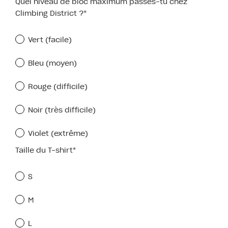
Quel niveau de bloc maximum passes-tu chez
Climbing District ?*
Vert (facile)
Bleu (moyen)
Rouge (difficile)
Noir (très difficile)
Violet (extrême)
Taille du T-shirt*
S
M
L