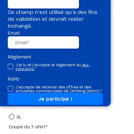
Bleu (moyen)
Ce champ n’est utilisé qu’à des fins
de validation et devrait rester
Rouge (difficile)
inchangé.
Email
Noir (très difficile)
Violet (extrême)
Règlement
Taille du T-shirt*
J’ai lu et j’accepte le règlement du
jeu-
concours.
*
S
RGPD
J’accepte de recevoir des offres et des
M
actualités commerciales de Climbing District.*
L
XL
Coupe du T-shirt*