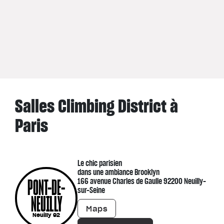
Salles Climbing District à
Paris
Le chic parisien
dans une ambiance Brooklyn
PONT-DE-
166 avenue Charles de Gaulle 92200 Neuilly-
sur-Seine
NEUILLY
Maps
Neuilly 92