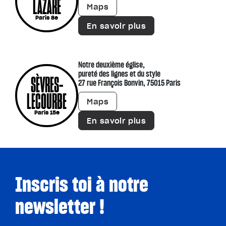
LAZARE
Maps
Paris 8e
En savoir plus
Notre deuxième église,
pureté des lignes et du style
SÈVRES-
27 rue François Bonvin, 75015 Paris
LECOURBE
Maps
Paris 15e
En savoir plus
Inscris toi à notre
newsletter !