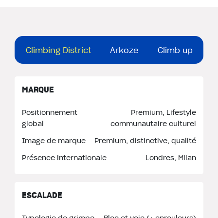
Climbing District
Arkoze
Climb up
MARQUE
Positionnement
Premium, Lifestyle
global
communautaire culturel
Image de marque
Premium, distinctive, qualité
Présence internationale
Londres, Milan
ESCALADE
Typologie de grimpe
Bloc et voie (+ enrouleurs)