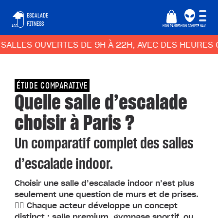
ESCALADE
FITNESS
ACCUEIL
MON PANIER
MON COMPTE
NAV
ALLES OUVERTES DE 9H À 22H, AVEC DES HEURES CR
ÉTUDE COMPARATIVE
Quelle salle d’escalade
choisir à Paris ?
Un comparatif complet des salles
d’escalade indoor.
Choisir une salle d’escalade indoor n’est plus
seulement une question de murs et de prises.
🕵️‍♀️ Chaque acteur développe un concept
distinct : salle premium, gymnase sportif, ou