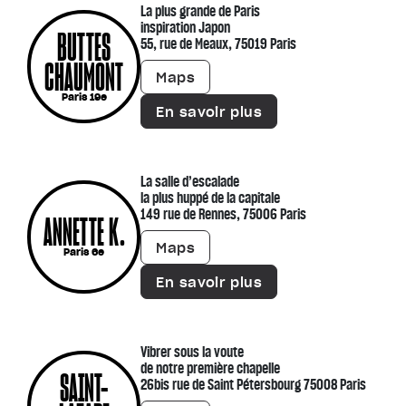
La plus grande de Paris
inspiration Japon
BUTTES
55, rue de Meaux, 75019 Paris
CHAUMONT
Maps
Paris 19e
En savoir plus
La salle d’escalade
la plus huppé de la capitale
149 rue de Rennes, 75006 Paris
ANNETTE K.
Maps
Paris 6e
En savoir plus
Vibrer sous la voute
de notre première chapelle
SAINT-
26bis rue de Saint Pétersbourg 75008 Paris