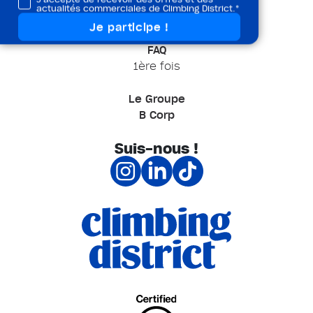
Climbing District Academy
actualités commerciales de Climbing District.*
Actus
FAQ
1ère fois
Le Groupe
B Corp
Suis-nous !