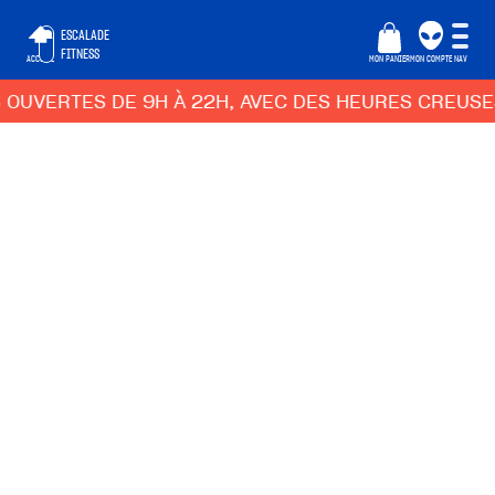
ESCALADE
FITNESS
ACCUEIL
MON PANIER
MON COMPTE
NAV
ERTES DE 9H À 22H, AVEC DES HEURES CREUSES ADA