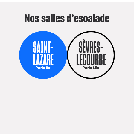
Nos salles d’escalade
SAINT-
SÈVRES-
LAZARE
LECOURBE
Paris 8e
Paris 15e